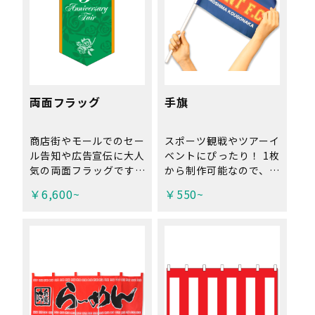
をご記入ください。
書体・色の変更は可能で
す！
両面フラッグ
手旗
商店街やモールでのセー
スポーツ観戦やツアーイ
ル告知や広告宣伝に大人
ベントにぴったり！ 1枚
気の両面フラッグです。
から制作可能なので、小
3種類の形の中からお選
規模なイベントや、案内
￥6,600~
￥550~
び下さい。 長期の掲載
用の旗などにもお使いい
が可能なターポリン生地
ただけます。
と風になびくスエード生
地も選択可能です。 店
頭の看板としても使用で
きます！ ※遮光スエー
ドのみ工場直送品の為、
代引き不可。