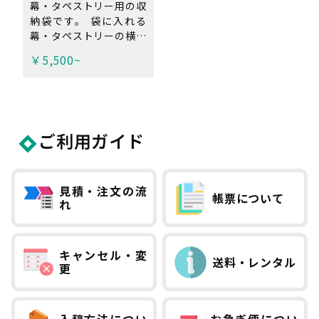
幕・タペストリー用の収
納袋です。 袋に入れる
幕・タペストリーの横幅
を選択ください。 ※横
￥5,500~
幅3mまでオーダーサイ
ズで作成可能。タペスト
リーのサイズにもよりま
すが、推奨の収納本数は
2〜3本程度です。 ※弊
ご利用ガイド
社で製作した幕・タペス
トリー専用の袋です。他
商品・他社製品を収納す
る場合は、ご注文時備考
見積・注文の流
帳票について
欄にその旨ご記入くださ
れ
い。
キャンセル・変
送料・レンタル
更