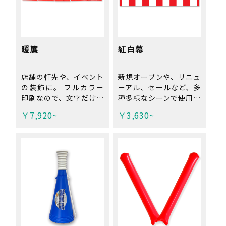
暖簾
紅白幕
店舗の軒先や、イベント
新規オープンや、リニュ
の装飾に。 フルカラー
ーアル、セールなど、多
印刷なので、文字だけで
種多様なシーンで使用で
なく、イラストや写真を
きる紅白幕です。 鮮や
￥7,920~
￥3,630~
使ったデザインも表現可
かな赤と白のコントラス
能です。 豊富なサイズ
トで、イベントを盛り上
からお選びいただけま
げてくれます。 ※工場
す！ ※工場直送品の
直送品の為、代引き不
為、代引き不可。 ※両
可。
面印刷の裏面は、表面の
デザインを反転させ、
裏抜け風に仕上げま
す。 （表裏別柄は、生
地と金額が変わりますの
で 事前に メール にて