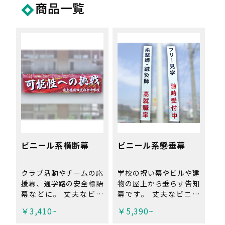
商品一覧
ビニール系横断幕
ビニール系懸垂幕
クラブ活動やチームの応
学校の祝い幕やビルや建
援幕、通学路の安全標語
物の屋上から垂らす告知
幕などに。 丈夫なビニ
幕です。 丈夫なビニー
ール素材なので雨に濡れ
ル素材なので雨に濡れて
￥3,410~
￥5,390~
ても長期で使用が可能で
も長期で使用が可能で