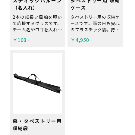
スティックバルーン
タペストリー用 収納
（名入れ）
ケース
2本の細長い風船を叩い
タペストリー用の収納ケ
て応援するグッズです。
ースです。雨の日も安心
チーム名やロゴを入れる
のプラスチック製。持ち
ことも可能！ スポーツ
運びに最適なストラップ
￥108~
￥4,950~
観戦やイベントなどに。
付き。 弊社取り扱いの
※最小ロット：100セッ
タペストリー横幅600〜
ト〜 ※無地ご希望の場
1200mmまでの長さに
合は、 こちら から ※工
対応しています。 ※上
場直送品の為、代引き不
記サイズより大きいサイ
可。
ズ・多い本数のタペスト
リーを収納されたい場合
は、「 収納袋 」をご購
入ください。
幕・タペストリー用
収納袋