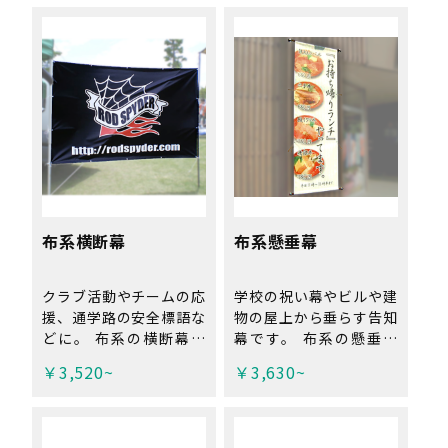
す！発色の良い「ターポ
す！発色の良い「ターポ
リン」と、風の影響を受
リン」と、風の影響を受
けにくい「メッシュター
けにくい「メッシュター
ポリン」の2種類からお
ポリン」の2種類からお
選び下さい！ 店舗看板
選び下さい！設置場所に
や展示会装飾としてもお
応じて生地や加工方法を
使いいただけます。
お選び下さい！
布系横断幕
布系懸垂幕
クラブ活動やチームの応
学校の祝い幕やビルや建
援、通学路の安全標語な
物の屋上から垂らす告知
どに。 布系の横断幕な
幕です。 布系の懸垂幕
ので折りたたんでの持ち
なので軽くて風になびく
￥3,520~
￥3,630~
運びも可能です！軽量で
素材です！薄く軽量な
軽い「トロピカル」と、
「トロピカル」と、厚く
厚手の丈夫な生地の「ト
て丈夫な「トロマット」
ロマット」の2種類から
の2種類からお選び下さ