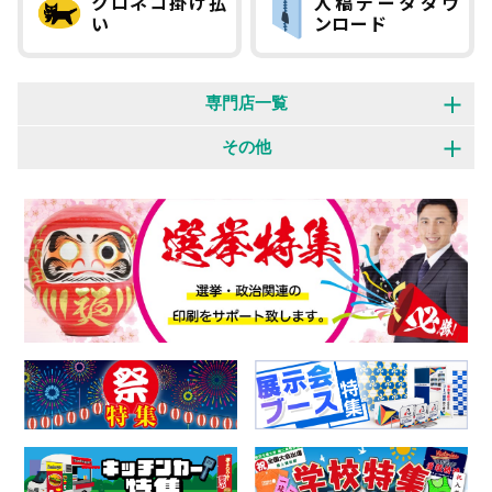
クロネコ掛け払
入稿データダウ
い
ンロード
専門店一覧
オリジナルウェア 専門店
展示会装飾 専門店
その他
横断幕・旗 専門店
のぼり旗 専門店
制作事例
お客様の声
バナースタンド 専門店
パーツ・付属品 専門店
特集一覧
よくある質問
お知らせ
会社概要
個人情報保護方針
特定商取引法に基づく表記
お問い合わせフォーム