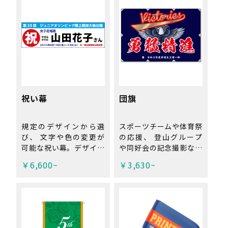
お選び下さい！チームの
い！折りたたんで運ぶこ
横断幕や応援幕に人気の
とも可能です！ ※工場
商品です。 ※工場直送
直送品の為、代引き不
品の為、代引き不可。
可。
祝い幕
団旗
規定のデザインから選
スポーツチームや体育祭
び、 文字や色の変更が
の応援、 登山グループ
可能な祝い幕。デザイン
や同好会の記念撮影など
費無料！ 限られた予算
に。 団結力をより高め
￥6,600~
￥3,630~
内の方や、お急ぎの方
ることができます！ ※
に！ ※デザインを選ん
工場直送品の為、代引き
で、カート内の備考欄に
不可。
「学校名」「チーム・
クラブ名」 「大会
名・開催日」「人名」等