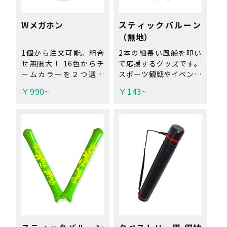
ご相談ください。）
Wメガホン
スティックバルーン
（無地）
1個から注文可能。組合
2本の細長い風船を叩い
せ無限大！ 16色からチ
て応援するグッズです。
ームカラーを２つ選ん
スポーツ観戦やイベント
で、 スポーツイベント
などに。 ※工場直送品
￥990~
￥143~
の応援などに！ 首にか
の為、代引き不可。 ※
けられる便利な紐付き。
最小ロット：10セッ
※工場直送品の為、代引
ト〜 ※こちらは名入れ
き不可。
できません。 名入れ
ご希望の場合は、 こち
ら から