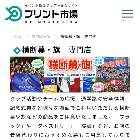
メニュ
メニュー
ホーム
専門店一覧
横断幕・旗 専門店
絞り込み
ログイン
カート
横断幕・旗 専門店
検索
会員登録
専門店一覧
オリジナルウェア 専門店
展示会装飾 専門店
ご利用ガイド
横断幕・旗 専門店
のぼり旗 専門店
見積・注文の流れ
帳票について
その他
バナースタンド 専門店
パーツ・付属品 専門店
クラブ活動やチームの応援、通学路の安全標語、
キャンセル・変更
送料・レンタル
制作事例
お客様の声
記念式典など様々な場面でご利用いただける横断
入稿方法について
お急ぎ便について
特集一覧
よくある質問
幕や旗などの商品をご用意いたしました。「フラ
お支払いについて
デザインの依頼について
お知らせ
会社概要
ッグ」や「タペストリー」「暖簾」など、お店の
代行発送承ります
悩む前にお電話下さい
個人情報保護方針
特定商取引法に基づく表記
看板代わりにおすすめな幕もご用意しておりま
納期について
商品検索