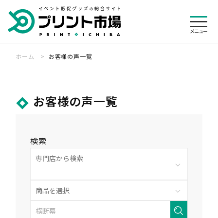
メニュ
メニュー
ホーム
お客様の声一覧
絞り込み
ログイン
カート
検索
会員登録
お客様の声一覧
専門店一覧
オリジナルウェア 専門店
展示会装飾 専門店
ご利用ガイド
横断幕・旗 専門店
のぼり旗 専門店
検索
見積・注文の流れ
帳票について
その他
バナースタンド 専門店
パーツ・付属品 専門店
キャンセル・変更
送料・レンタル
制作事例
お客様の声
入稿方法について
お急ぎ便について
特集一覧
よくある質問
お支払いについて
デザインの依頼について
お知らせ
会社概要
代行発送承ります
悩む前にお電話下さい
個人情報保護方針
特定商取引法に基づく表記
納期について
商品検索