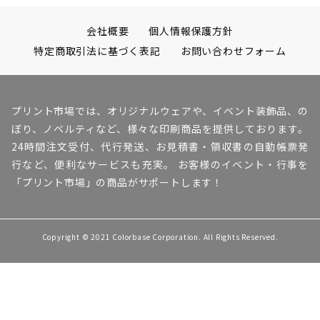
1 当社は以下の何れかの事由に該当する場
合、当社の独自の判断により、利用者に事
会社概要
個人情報保護方針
前に通知することなく本サービスの一部も
特定商取引法に基づく表記
お問い合わせフォーム
しくは全部を一時中断、又は停止すること
があります。
プリント市場では、オリジナルウェアや、イベント装飾品、の
(1) 本サービスのための装置、システムの保
ぼり、ノベルティなど、様々な印刷商品を提供しております。
24時間注文受付、代行発送、お見積書・領収書の自動帳票発
守点検、更新を定期的にまたは緊急に行う
行など、便利なサービスも充実。 お客様のイベント・行事を
場合。
「プリント市場」の商品がサポートします！
(2) 火災、停電、天災などの不可抗力によ
り、本サービスの提供が困難な場合。
(3) 第一種電気通信事業者の任務が提供され
Copyright © 2021 Colorbase Corporation. All Rights Reserved.
ない場合。
(4) その他、運用上あるいは技術上当社が本
サービスの一時中断、もしくは停止が必要
であるか、又は不測の事態により、当社が
TOP