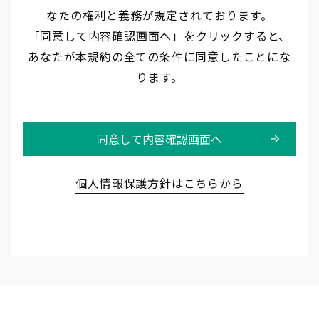
なたの権利と義務が規定されております。
第1条（定義）
「同意して内容確認画面へ」をクリックすると、
本規約においては、次の各号記載の用語は
あなたが本規約の全ての条件に同意したことにな
それぞれ次の意味で使用します。
ります。
プリント市場とは、商品又はサービスの提
供情報掲載、
同意して内容確認画面へ
オンラインによる商品又はサービスの提供
機能を持ったシステムで、
当社が本規約に基づいてインターネット上
個人情報保護方針はこちらから
で運営するサイトをいいます。
「利用者」とは、プリント市場にアクセス
する者をいいます。
「本サービス」とは、当社が本規約に基づ