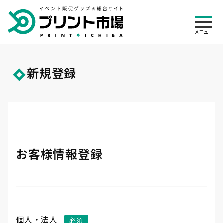
メニュ
メニュー
新規登録
絞り込み
ログイン
カート
検索
会員登録
専門店一覧
オリジナルウェア 専門店
展示会装飾 専門店
ご利用ガイド
横断幕・旗 専門店
のぼり旗 専門店
見積・注文の流れ
帳票について
その他
お客様情報登録
バナースタンド 専門店
パーツ・付属品 専門店
キャンセル・変更
送料・レンタル
制作事例
お客様の声
入稿方法について
お急ぎ便について
特集一覧
よくある質問
お支払いについて
デザインの依頼について
お知らせ
会社概要
代行発送承ります
悩む前にお電話下さい
個人情報保護方針
特定商取引法に基づく表記
個人・法人
納期について
商品検索