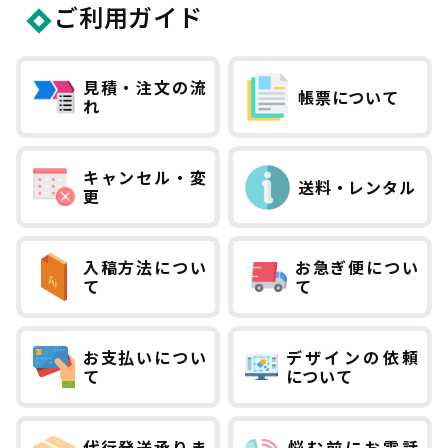
ご利用ガイド
きプリント市場を利用する者に対し、
提供するサービスをいい、サービスの内
容、種類については、当社の独自の判断に
見積・注文の流
帳票について
より随時変更、増減が行なわれるものと
れ
し、
その通知は随時、プリント市場上での表
キャンセル・変
示、又は電子メールその他の通信手段を通
送料・レンタル
更
じて行なわれるものとします。
入稿方法につい
お急ぎ便につい
第2条（規約の範囲及び変更）
て
て
1 本規約は、本サービスの利用に関し、当
社及び利用者に適用するものとし、利用者
お支払いについ
デザインの依頼
はプリント市場を利用するにあたり、本規
て
について
約を誠実に遵守するものとします。
2 当社が別途プリント市場上における掲示
代行発送承りま
悩む前にお電話