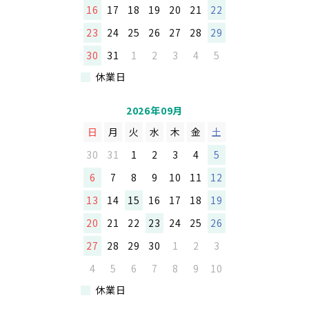
16
17
18
19
20
21
22
る、又はこれを破壊もしくは破壊するおそ
れのある行為。
23
24
25
26
27
28
29
(5) 本サービスの運営を妨害する行為。
30
31
1
2
3
4
5
(6) 本サービスを使用した営業活動並びに営
休業日
利を目的とした利用及びその準備を目的と
2026年09月
した利用。
但し、当社が別途承認した場合には、この
日
月
火
水
木
金
土
限りではありません。
30
31
1
2
3
4
5
(7) 他の利用者の個人情報を収集したり、蓄
6
7
8
9
10
11
12
積すること、又はこれらの行為をしようと
13
14
15
16
17
18
19
する事。
20
21
22
23
24
25
26
(8) 公序良俗に反する行為及びその他国内外
27
28
29
30
1
2
3
の法令に反する行為。
4
5
6
7
8
9
10
休業日
第4条（本サービスの中断、停止）