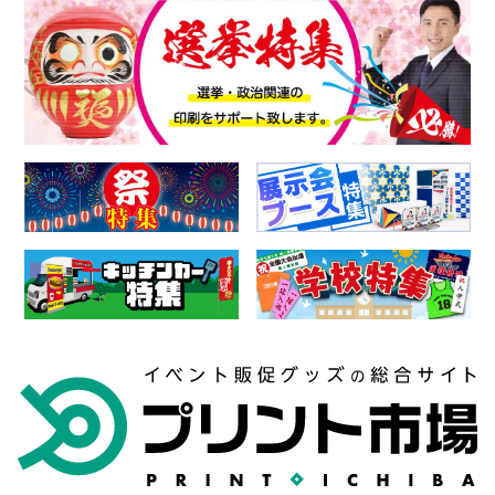
バナースタンド 専門店
パーツ・付属品 専門店
宛の電子メール、プリント市場上の
特集一覧
よくある質問
一般掲示又はその他当社が適当と認めるそ
お知らせ
会社概要
の他の方法により通知した時点より効力を
個人情報保護方針
特定商取引法に基づく表記
発するものとします。
お問い合わせフォーム
4 規約の変更に伴い、利用者に不利益、損
害が発生した場合、当社はその責任を一切
負わないものとします。
第3条（利用者の地位及び制限事項）
1 利用者の地位
プリント市場において利用者は、提供され
る本サービスのいずれかを享受する時点に
おいて（ここにいう享受には、情報の閲覧
も含みます）、本規約に合意 したものとみ