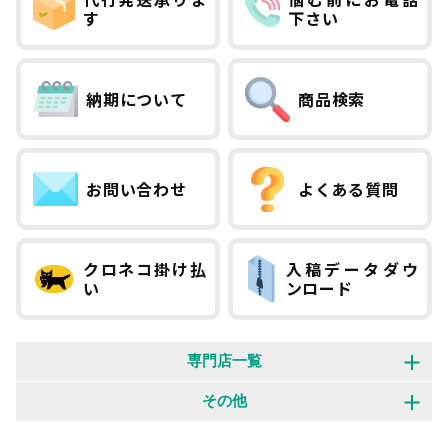
す
下さい
またはその他の方法により規定する個別規
定及び当社が
随時利用者に対し通知する追加規定は、本
納期について
商品検索
規約の一部を構成します。
本規約と個別規定及び追加規定が異なる場
合には、個別規定及び追加規定が優先する
お問い合わせ
よくある質問
ものとします。
3 当社は利用者の承諾なく、当社の独自の
クロネコ掛け払
入稿データダウ
い
ンロード
判断により、本規約を変更する事がありま
す。
この場合、プリント市場が提供するサービ
専門店一覧
スの利用条件は変更後の利用規約に基づく
オリジナルウェア 専門店
展示会装飾 専門店
その他
ものとします。
横断幕・旗 専門店
のぼり旗 専門店
当該変更は、予め当社に通知したアドレス
制作事例
お客様の声