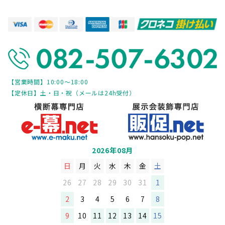
なされ、同時にプリント市場における利用
者としての地位を得るものとします。
2 利用者に対する制限事項
利用者は、以下に掲げる行為は行ってはな
らないものとします。
【営業時間】10:00～18:00
【定休日】土・日・祝（メールは24h受付）
(1)プリント市場が指定した方法以外の方法
によって、プリント市場を利用する行為。
(2) 他者になりすまして本サービスを利用す
る行為。
2026年08月
(3) プリント市場が認める以外の方法で、本
日
月
火
水
木
金
土
サービスに関連するデータのリンクを、他
26
27
28
29
30
31
1
のデータ等へ指定する行為。
2
3
4
5
6
7
8
(4) プリント市場を利用するコンピュータに
9
10
11
12
13
14
15
保存されているデータへ不正アクセスす