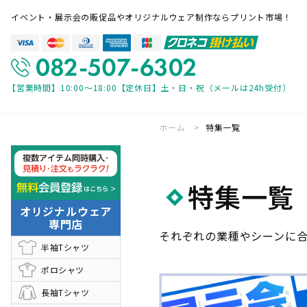
イベント・展示会の販促品やオリジナルウェア制作ならプリント市場！
【営業時間】10:00～18:00【定休日】土・日・祝（メールは24h受付）
ホーム
特集一覧
専門店一覧
オリジナルウェア 専門店
展示会装飾 
特集一覧
バナースタンド 専門店
パーツ・付属
オリジナルウェア
専門店
それぞれの業種やシーンに
ご利用ガイド
半袖Tシャツ
ポロシャツ
見積・注文の流れ
帳票について
長袖Tシャツ
入稿方法について
お急ぎ便につ