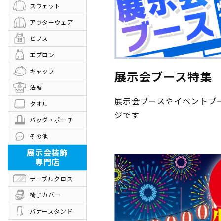
スウェット
代行発送承ります
悩む前にお電
アウターウェア
お問い合わせ
入稿データダ
ビブス
エプロン
その他
キャップ
展示会ブース特集
制作事例
お客様の声
法被
お知らせ
会社概要
展示会ブースやイベントブ
タオル
お問い合わせフォーム
ジです
バッグ・ポーチ
その他
展示会装飾
専門店
テーブルクロス
椅子カバー
バナースタンド