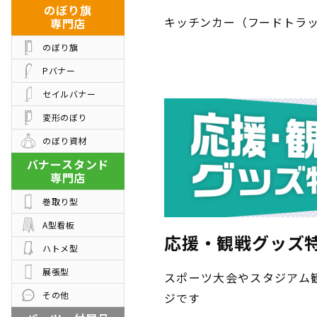
のぼり旗
キッチンカー（フードトラ
専門店
のぼり旗
Pバナー
セイルバナー
変形のぼり
のぼり資材
バナースタンド
専門店
巻取り型
A型看板
応援・観戦グッズ
ハトメ型
展張型
スポーツ大会やスタジアム
その他
ジです