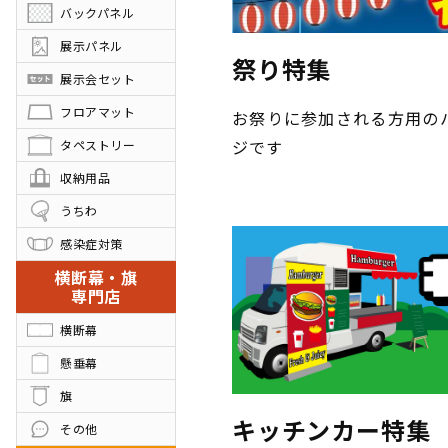
バックパネル
展示パネル
祭り特集
展示会セット
フロアマット
お祭りに参加される方用の
ジです
タペストリー
収納用品
うちわ
感染症対策
横断幕・旗
専門店
横断幕
懸垂幕
旗
キッチンカー特集
その他