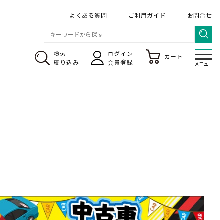
よくある質問
ご利用ガイド
お問合せ
検索
ログイン
カート
メニ
絞り込み
会員登録
メニュー
のぼり旗 専門店
送料・レンタル
デザインの依頼について