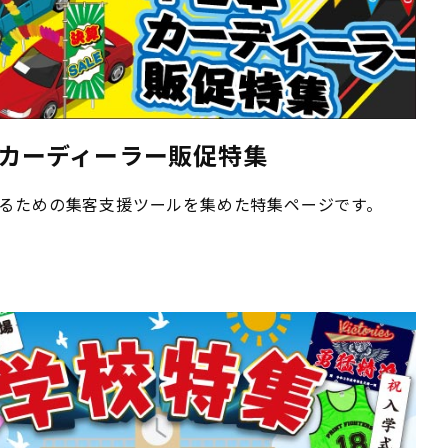
商品検索
カーディーラー販促特集
よくある質問
特定商取引法に基づく表記
るための集客支援ツールを集めた特集ページです。