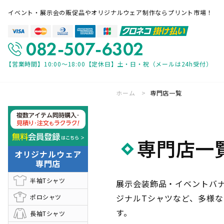
イベント・展示会の販促品やオリジナルウェア制作ならプリント市場！
【営業時間】10:00～18:00【定休日】土・日・祝（メールは24h受付）
ホーム
専門店一覧
専門店一覧
オリジナルウェア 専門店
展示会装飾 
専門店一
バナースタンド 専門店
パーツ・付属
オリジナルウェア
専門店
ご利用ガイド
半袖Tシャツ
展示会装飾品・イベントバ
ジナルTシャツなど、多様
ポロシャツ
見積・注文の流れ
帳票について
す。
長袖Tシャツ
入稿方法について
お急ぎ便につ