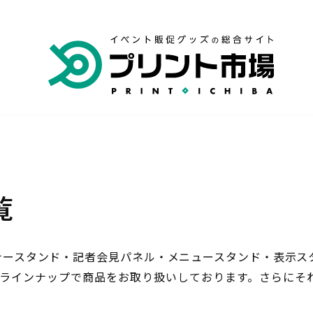
専門店
横断幕・旗 専門店
覧
品 専門店
ナースタンド・記者会見パネル・メニュースタンド・表示ス
なラインナップで商品をお取り扱いしております。さらにそ
キャンセル・変更
いて
お支払いについて