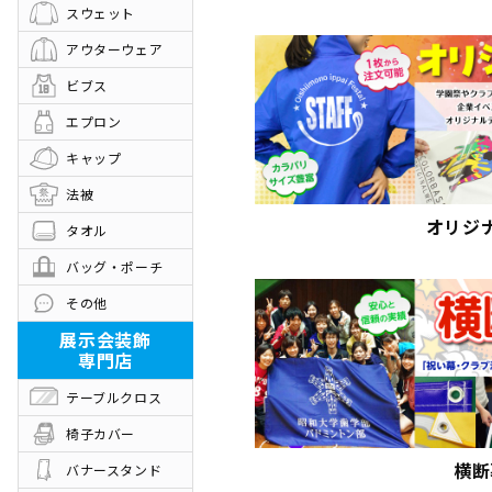
スウェット
代行発送承ります
悩む前にお電
アウターウェア
お問い合わせ
入稿データダ
ビブス
エプロン
その他
キャップ
制作事例
お客様の声
法被
お知らせ
会社概要
オリジ
タオル
お問い合わせフォーム
バッグ・ポーチ
その他
展示会装飾
専門店
テーブルクロス
椅子カバー
横断
バナースタンド