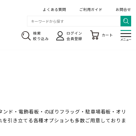
よくある質問
ご利用ガイド
お問合せ
検索
ログイン
カート
メニ
絞り込み
会員登録
メニュー
のぼり旗 専門店
タンド・電飾看板・のぼりフラッグ・駐車場看板・オリ
れを引き立てる各種オプションも多数ご用意しておりま
送料・レンタル
デザインの依頼について