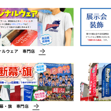
話下さい
納期について
ウンロード
クロネコ掛け払い
特集一覧
個人情報保護方針
ナルウェア 専門店
幕・旗 専門店