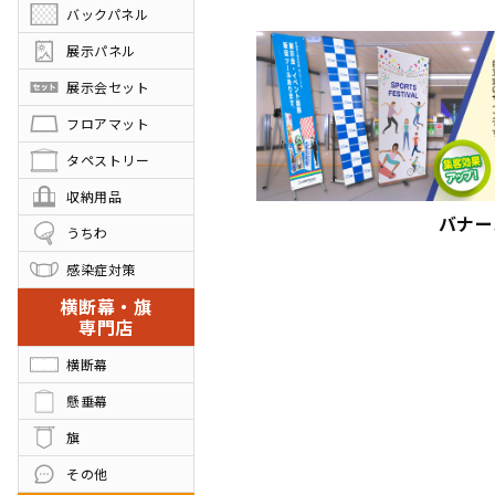
バックパネル
展示パネル
展示会セット
フロアマット
タペストリー
収納用品
バナー
うちわ
感染症対策
横断幕・旗
専門店
横断幕
懸垂幕
旗
その他