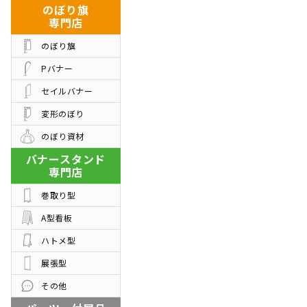
のぼり旗
専門店
のぼり旗
Pバナー
セイルバナー
変形のぼり
のぼり資材
バナースタンド
専門店
巻取り型
A型看板
ハトメ型
展張型
その他