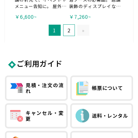
メニュー告知に。 屋外の
装飾のディスプレイなど
アイキャッチになるので
に。 スライド式の吊り具
￥6,600~
￥7,260~
足止め効果抜群です！
付きなので設置も簡単！
１枚から製作可能。人気
1
2
»
商品です！ オプションの
パーテーションフックも
ご検討ください。 <span
style="color:#c0392
b;">※この商品は、「屋
ご利用ガイド
内用」です。 屋外用
は、<a href="https://w
ww.print18.net/keywo
rd/?k=%E6%87%B8%
見積・注文の流
帳票について
れ
E5%9E%82%E5%B9%
95">懸垂幕</a>です。
</span>
キャンセル・変
送料・レンタル
更