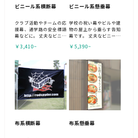
ビニール系横断幕
ビニール系懸垂幕
クラブ活動やチームの応
学校の祝い幕やビルや建
援幕、通学路の安全標語
物の屋上から垂らす告知
幕などに。 丈夫なビニー
幕です。 丈夫なビニール
ル素材なので雨に濡れて
素材なので雨に濡れても
￥3,410~
￥5,390~
も長期で使用が可能で
長期で使用が可能です！
す！発色の良い「ターポ
発色の良い「ターポリ
リン」と、風の影響を受
ン」と、風の影響を受け
けにくい「メッシュター
にくい「メッシュターポ
ポリン」の2種類からお
リン」の2種類からお選
選び下さい！ 店舗看板や
び下さい！設置場所に応
展示会装飾としてもお使
じて生地や加工方法をお
いいただけます。
選び下さい！
布系横断幕
布系懸垂幕