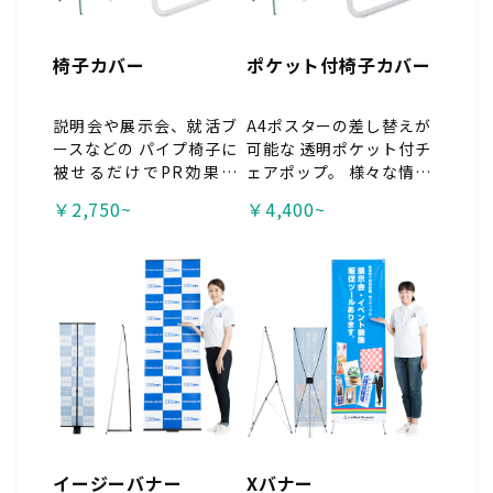
ank">こちら</a>から</
span>
椅子カバー
ポケット付椅子カバー
説明会や展示会、就活ブ
A4ポスターの差し替えが
ースなどの パイプ椅子に
可能な 透明ポケット付チ
被せるだけでPR効果抜
ェアポップ。 様々な情報
群！ ロゴマークで統一す
の伝達が可能です！ 説明
￥2,750~
￥4,400~
れば、ブースが一段と華
会や展示会、就活ブース
やかに。 清潔感も与える
などに。 <span style
ことができる人気商品で
="color:#c0392b;">※
す。 １枚から製作可能で
スムースのみ、工場直送
す。 <span style="colo
品の為、代引き不可。
r:#c0392b;">※スムース
のみ、工場直送品の為、
代引き不可。
イージーバナー
Xバナー