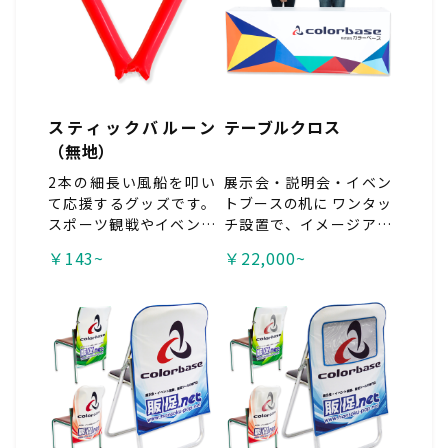
数量をカートに追加して
ください。 ※工場直送品
の為、代引き不可。</sp
an>
スティックバルーン
テーブルクロス
（無地）
2本の細長い風船を叩い
展示会・説明会・イベン
て応援するグッズです。
トブースの机に ワンタッ
スポーツ観戦やイベント
チ設置で、イメージアッ
などに。 <span style
プ！ フルカラー印刷で
￥143~
￥22,000~
="color:#c0392b;">※
社名やロゴを大胆アピー
工場直送品の為、代引き
ル！
不可。 ※最小ロット：1
0セット〜 ※こちらは名
入れできません。 名入
れご希望の場合は、<a h
ref="https://www.prin
t18.net/product/detai
l/id/488/" target="_bl