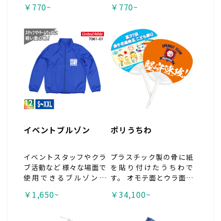
で最も選ばれいる5.6oz
トでの使用の他、活動量
￥770~
￥770~
のボディです。厚過ぎ
の多い学校行事のユニフ
ず、薄過ぎない生地は一
ォームや、飲食店の制服
年中着回しができる大人
としてもおすすめです。
気商品です。 豊富なカラ
ーバリエーションからお
好みのボディカラーをお
選びください！ 色違いや
サイズ違いのオリジナル
Tシャツが簡単に作れる
プリント市場におまかせ
下さい！
イベントブルゾン
ポリうちわ
イベントスタッフやクラ
プラスチック製の骨に紙
ブ活動など 様々な場面で
を貼り付けたうちわで
使用できるブルゾンで
す。 オモテ面とウラ面そ
す。 シャカシャカとこす
れぞれに オリジナルデザ
￥1,650~
￥34,100~
れる音が少なく 軽い着心
インのプリントが可能！
地で、洋服の上から 簡単
軽量で丈夫、安価な為、
に羽織ることができま
お祭り・販促イベントの