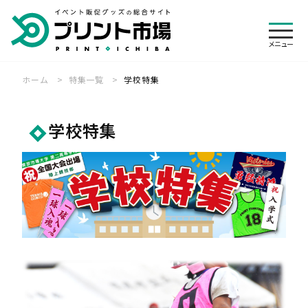
メニュ
メニュー
ホーム
特集一覧
学校特集
絞り込み
ログイン
カート
検索
会員登録
学校特集
専門店一覧
オリジナルウェア 専門店
展示会装飾 専門店
ご利用ガイド
横断幕・旗 専門店
のぼり旗 専門店
見積・注文の流れ
帳票について
その他
バナースタンド 専門店
パーツ・付属品 専門店
キャンセル・変更
送料・レンタル
制作事例
お客様の声
入稿方法について
お急ぎ便について
特集一覧
よくある質問
お支払いについて
デザインの依頼について
お知らせ
会社概要
代行発送承ります
悩む前にお電話下さい
個人情報保護方針
特定商取引法に基づく表記
納期について
商品検索