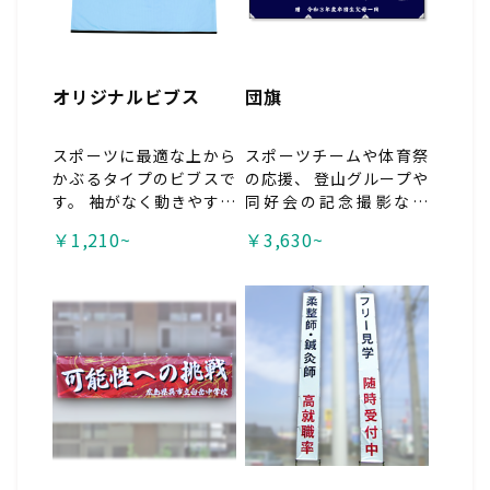
オリジナルビブス
団旗
スポーツに最適な上から
スポーツチームや体育祭
かぶるタイプのビブスで
の応援、 登山グループや
す。 袖がなく動きやすい
同好会の記念撮影など
ため、イベントやボラン
に。 団結力をより高める
￥1,210~
￥3,630~
ティア活動、地域の防犯
ことができます！ <span
活動など 幅広い場面でご
style="color:#c0392
利用いただけます。
b;">※工場直送品の為、
代引き不可。