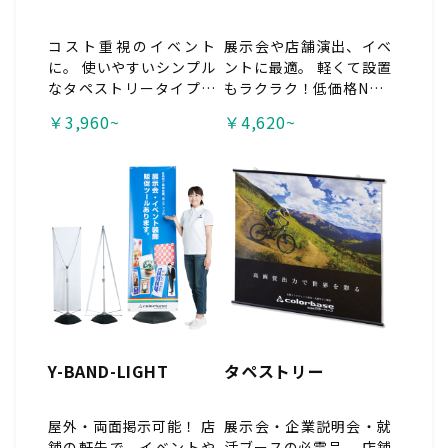
コスト重視のイベント
展示会や店舗演出、イベ
に。 使いやすいシンプル
ントに最適。 軽くて設置
なタペストリータイプ。
もラクラク！低価格No.1
台座はスチール製で、 別
の人気商品！ 展示会や店
￥3,960~
￥4,620~
売りのバリウエイト(注
舗装飾、イベントなど
水タンク)を置けば 安定
に。 四隅に開けられたハ
性も抜群！屋内イベント
トメに 骨組みの先端をひ
や 店舗内の商品アピール
っかけるだけの簡単施
に最適な商品です。
工。
Y-BAND-LIGHT
タペストリー
屋外・両面掲示可能！ 店
展示会・企業説明会・就
舗の軒先で、イベントや
活ブースの必需品。 店舗