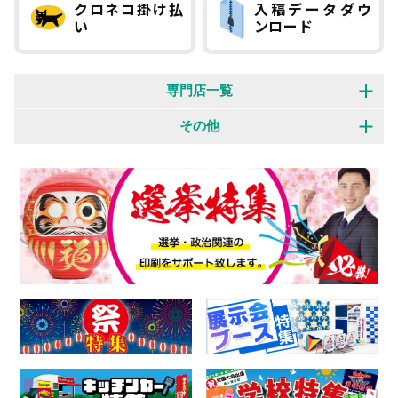
クロネコ掛け払
入稿データダウ
い
ンロード
専門店一覧
オリジナルウェア 専門店
展示会装飾 専門店
その他
横断幕・旗 専門店
のぼり旗 専門店
制作事例
お客様の声
バナースタンド 専門店
パーツ・付属品 専門店
特集一覧
よくある質問
お知らせ
会社概要
個人情報保護方針
特定商取引法に基づく表記
お問い合わせフォーム