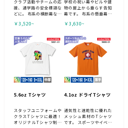
クラブ活動やチームの応
学校の祝い幕やビルや建
援、通学路の安全標語な
物の屋上から垂らす告知
どに。 布系の横断幕なの
幕です。 布系の懸垂幕な
で折りたたんでの持ち運
ので軽くて風になびく素
￥3,520~
￥3,630~
びも可能です！軽量で軽
材です！薄く軽量な「ト
い「トロピカル」と、厚
ロピカル」と、厚くて丈
手の丈夫な生地の「トロ
夫な「トロマット」の2
マット」の2種類からお
種類からお選び下さい！
選び下さい！チームの横
折りたたんで運ぶことも
断幕や応援幕に人気の商
可能です！ <span style
品です。 <span style
="color:#c0392b;">※
="color:#c0392b;">※
工場直送品の為、代引き
工場直送品の為、代引き
不可。
不可。
5.6oz Tシャツ
4.1oz ドライTシャツ
スタッフユニフォームや
通気性と速乾性に優れた
クラスTシャツに最適！
メッシュ素材のTシャツ
オリジナルTシャツ制作
です。 スポーツやイベン