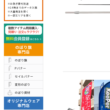
お急ぎ便代別途
代行発送承ります
悩む前にお電
14時までのデータ入稿
大量発注を除く
お問い合わせ
入稿データダ
一部エリアを除く
その他
制作事例
お客様の声
のぼり旗
お知らせ
会社概要
専門店
お問い合わせフォーム
のぼり旗
Pバナー
セイルバナー
変形のぼり
のぼり資材
オリジナルウェア
専門店