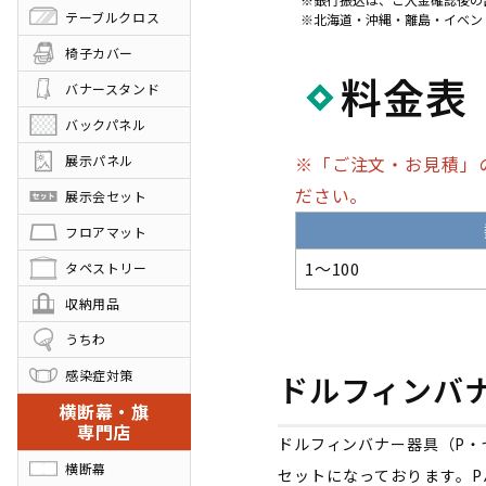
テーブルクロス
北海道・沖縄・離島・イベン
椅子カバー
料金表
バナースタンド
バックパネル
展示パネル
※「ご注文・お見積」
ださい。
展示会セット
フロアマット
1～100
タペストリー
収納用品
うちわ
感染症対策
ドルフィンバ
横断幕・旗
専門店
ドルフィンバナー器具（P・
横断幕
セットになっております。