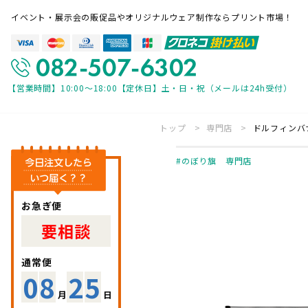
イベント・展示会の販促品やオリジナルウェア制作ならプリント市場！
【営業時間】10:00～18:00【定休日】土・日・祝（メールは24h受付）
トップ
専門店
ドルフィンバ
専門店一覧
のぼり旗 専門店
オリジナルウェア 専門店
展示会装飾 
バナースタンド 専門店
パーツ・付属
お急ぎ便
要相談
ご利用ガイド
通常便
08
25
見積・注文の流れ
帳票について
月
日
入稿方法について
お急ぎ便につ