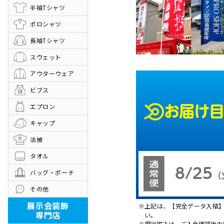
半袖Tシャツ
ポロシャツ
長袖Tシャツ
スウェット
アウターウェア
ビブス
エプロン
お届け
キャップ
法被
タオル
8/25
バッグ・ポーチ
（
その他
展示会装飾
上記は、【完全データ入稿
専門店
い。
銀行振込は、ご入金確認後の