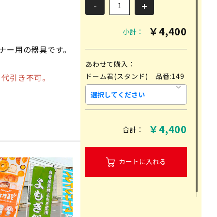
-
+
商品検索
￥
4,400
小計：
ナー用の器具です。
あわせて購入：
ドーム君(スタンド) 品番:149
、代引き不可。
よくある質問
特定商取引法に基づく表記
￥
4,400
合計：
カートに入れる