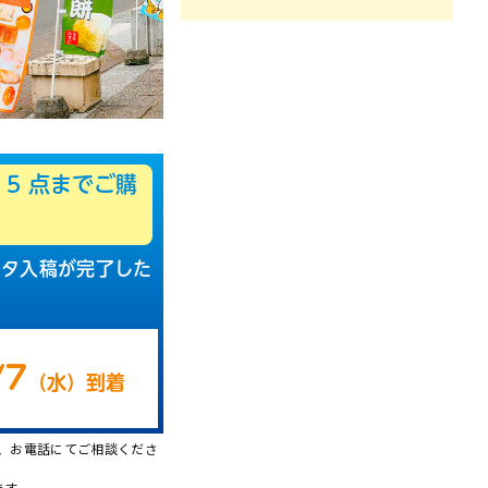
5
点までご購
ータ入稿が完了した
/7
（
水
）
到着
、お電話にてご相談くださ
ます。