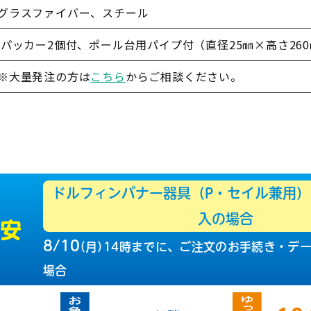
グラスファイバー、スチール
パッカー2個付、ポール台用パイプ付（直径25㎜×高さ26
※大量発注の方は
こちら
からご相談ください。
ドルフィンバナー器具（P・セイル兼用）
入の場合
目安
8/10
（
月
）
14時までに、ご注文の
お手続き・デ
場合