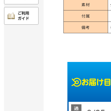
素材
付属
備考
お届け