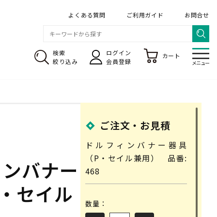
よくある質問
ご利用ガイド
お問合せ
検索
ログイン
カート
メニ
絞り込み
会員登録
メニュー
ご注文・お見積
のぼり旗 専門店
ドルフィンバナー器具
（P・セイル兼用） 品番:
ィンバナー
468
P・セイル
送料・レンタル
数量：
デザインの依頼について