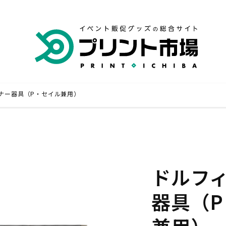
ナー器具（P・セイル兼用）
専門店
横断幕・旗 専門店
品 専門店
ドルフ
器具（
キャンセル・変更
いて
お支払いについて