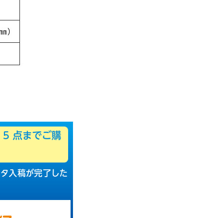
0㎜）
5
点までご購
ータ入稿が完了した