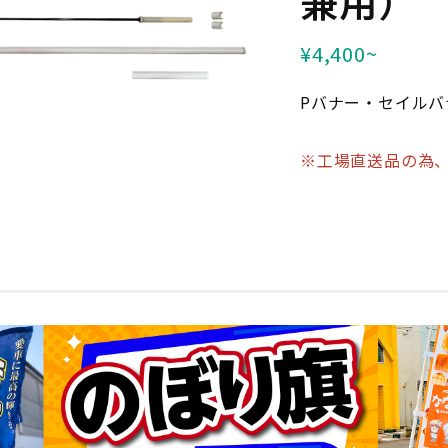
兼用）
話下さい
納期について
¥4,400~
ウンロード
クロネコ掛け払い
Pバナー・セイルバ
※工場直送品の為
特集一覧
個人情報保護方針