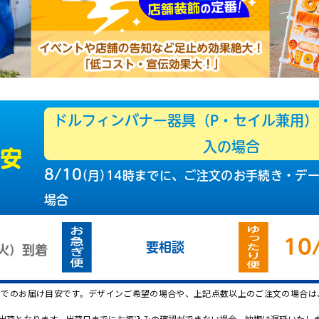
ドルフィンバナー器具（P・セイル兼用）
入の場合
目安
8/10
（
月
）
14時までに、ご注文の
お手続き・デ
場合
10
要相談
火
）
到着
】でのお届け目安です。デザインご希望の場合や、上記点数以上のご注文の場合は
出荷となります。出荷日までにお振込みの確認ができない場合、納期は遅延いたし