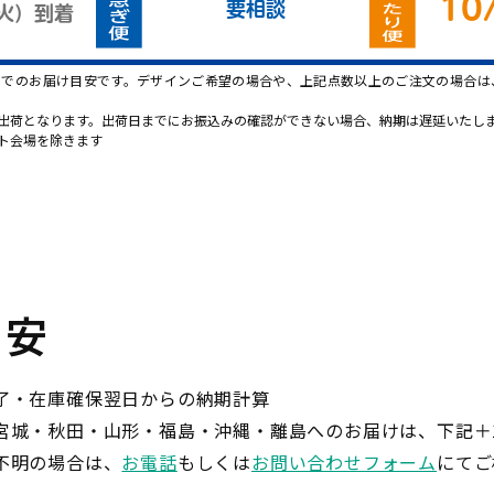
10
要相談
火
）
到着
】でのお届け目安です。デザインご希望の場合や、上記点数以上のご注文の場合は
出荷となります。出荷日までにお振込みの確認ができない場合、納期は遅延いたし
ト会場を除きます
目安
了・在庫確保翌日からの納期計算
宮城・秋田・山形・福島・沖縄・離島へのお届けは、下記＋
不明の場合は、
お電話
もしくは
お問い合わせフォーム
にてご