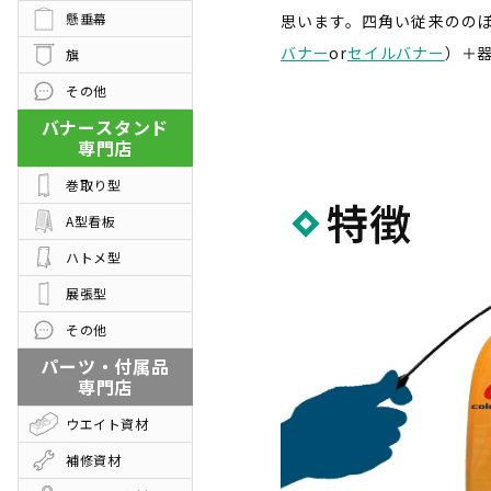
懸垂幕
思います。四角い従来のの
バナー
or
セイルバナー
）＋
旗
その他
バナースタンド
専門店
巻取り型
特徴
A型看板
ハトメ型
展張型
その他
パーツ・付属品
専門店
ウエイト資材
補修資材