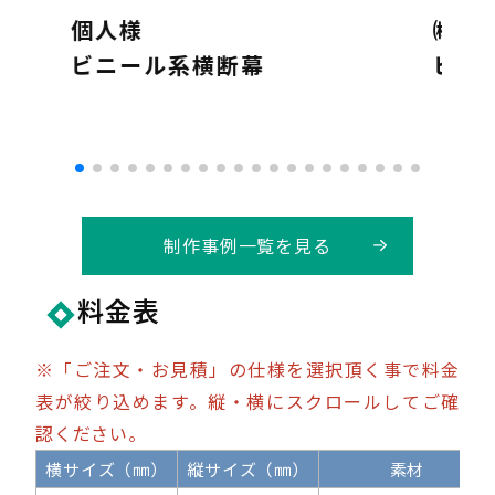
個人様
㈱モ
ビニール系横断幕
ビニ
制作事例一覧を見る
料金表
※「ご注文・お見積」の仕様を選択頂く事で料金
表が絞り込めます。縦・横にスクロールしてご確
認ください。
横サイズ（㎜）
縦サイズ（㎜）
素材