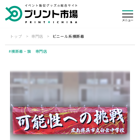
メニュ
メニュー
トップ
専門店
ビニール系横断幕
絞り込み
ログイン
カート
検索
会員登録
横断幕・旗 専門店
専門店一覧
オリジナルウェア 専門店
展示会装飾 専門店
ご利用ガイド
横断幕・旗 専門店
のぼり旗 専門店
見積・注文の流れ
帳票について
その他
バナースタンド 専門店
パーツ・付属品 専門店
キャンセル・変更
送料・レンタル
制作事例
お客様の声
入稿方法について
お急ぎ便について
特集一覧
よくある質問
お支払いについて
デザインの依頼について
お知らせ
会社概要
代行発送承ります
悩む前にお電話下さい
個人情報保護方針
特定商取引法に基づく表記
納期について
商品検索