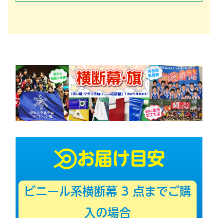
お届け目安
ビニール系横断幕
3
点までご購
入の場合