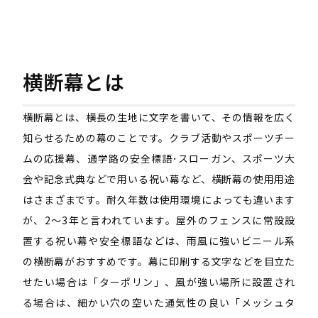
1501〜2000㎜
1〜600㎜
メッシュターポリン
1501〜2000㎜
601〜900㎜
ターポリン
1501〜2000㎜
601〜900㎜
ターポリン
横断幕とは
1501〜2000㎜
601〜900㎜
ターポリン
1501〜2000㎜
601〜900㎜
ターポリン
横断幕とは、横長の生地に文字を書いて、その情報を広く
1501〜2000㎜
601〜900㎜
メッシュターポリン
知らせるための幕のことです。クラブ活動やスポーツチー
ムの応援幕、通学路の安全標語･スローガン、スポーツ大
1501〜2000㎜
601〜900㎜
メッシュターポリン
会や記念式典などで用いる祝い幕など、横断幕の使用用途
1501〜2000㎜
601〜900㎜
メッシュターポリン
はさまざまです。耐久年数は使用環境によっても違います
1501〜2000㎜
601〜900㎜
メッシュターポリン
が、2～3年と言われています。屋外のフェンスに常設設
1501〜2000㎜
901～1200㎜
ターポリン
置する祝い幕や安全標語などは、雨風に強いビニール系
1501〜2000㎜
901～1200㎜
ターポリン
の横断幕がおすすめです。幕に印刷する文字などを目立た
せたい場合は「ターポリン」、風が強い場所に設置され
1501〜2000㎜
901～1200㎜
ターポリン
る場合は、細かい穴の空いた通気性の良い「メッシュタ
1501〜2000㎜
901～1200㎜
ターポリン