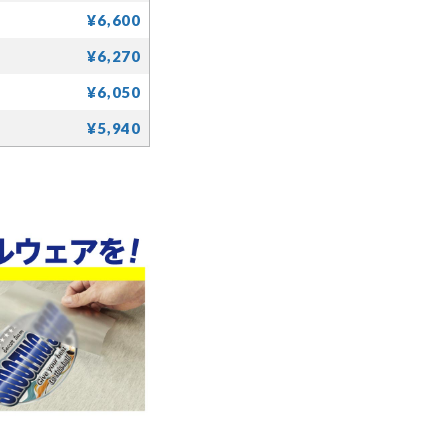
¥6,600
¥6,270
¥6,050
¥5,940