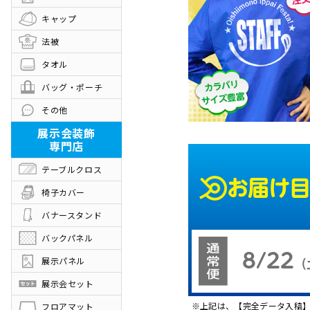
キャップ
法被
タオル
バッグ・ポーチ
その他
展示会装飾
専門店
テーブルクロス
お届け
椅子カバー
バナースタンド
バックパネル
8/22
展示パネル
（
展示会セット
上記は、【完全データ入稿
フロアマット