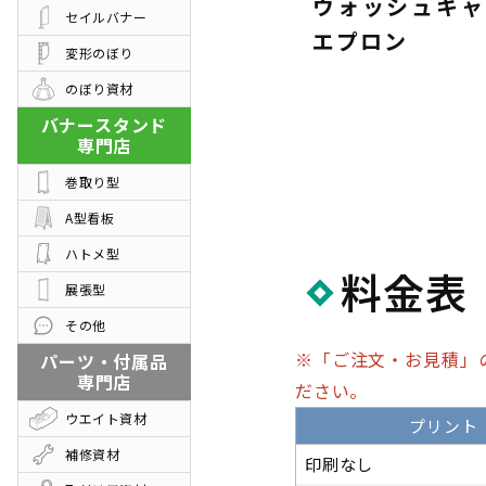
ス
エプロン
ウォッシュキャ
セイルバナー
エプロン
変形のぼり
のぼり資材
バナースタンド
専門店
巻取り型
A型看板
ハトメ型
料金表
展張型
その他
※「ご注文・お見積」
パーツ・付属品
専門店
ださい。
ウエイト資材
プリント
補修資材
印刷なし