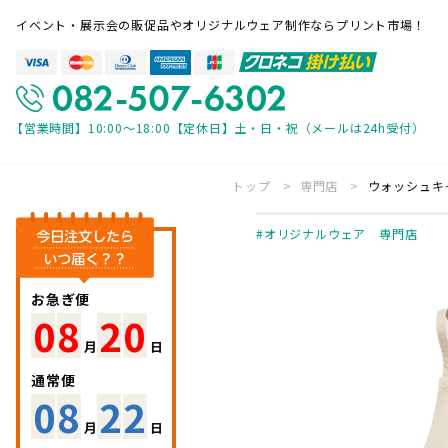
イベント・展示会の販促品やオリジナルウェア制作ならプリント市場！
【営業時間】10:00～18:00【定休日】土・日・祝（メールは24h受付）
トップ
専門店
ウォッシュキ
専門店一覧
オリジナルウェア 専門店
オリジナルウェア 専門店
展示会装飾 
バナースタンド 専門店
パーツ・付属
お急ぎ便
08
20
月
日
ご利用ガイド
通常便
08
22
見積・注文の流れ
帳票について
月
日
入稿方法について
お急ぎ便につ