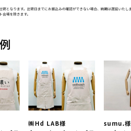
出荷となります。出荷日までにお振込みの確認ができない場合、納期は遅延いたし
ト会場を除きます。
例
㈱Hd LAB様
sumu.