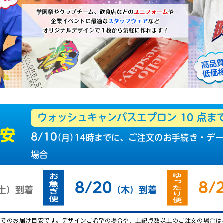
ウォッシュキャンバスエプロン
10
点ま
目安
8/10
（
月
）
14時までに、ご注文の
お手続き・デ
場合
8/20
8/
土
）
到着
（
木
）
到着
】でのお届け目安です。デザインご希望の場合や、上記点数以上のご注文の場合は