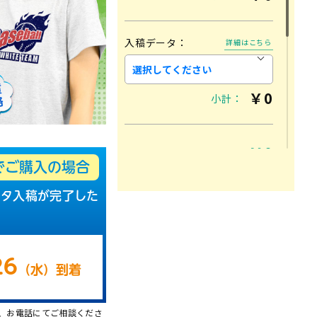
入稿データ：
詳細はこちら
￥
0
小計：
￥
0
合計：
でご購入の場合
ータ入稿が完了した
カートに入れる
入稿フォーマットDL
26
（
水
）
到着
、お電話にてご相談くださ