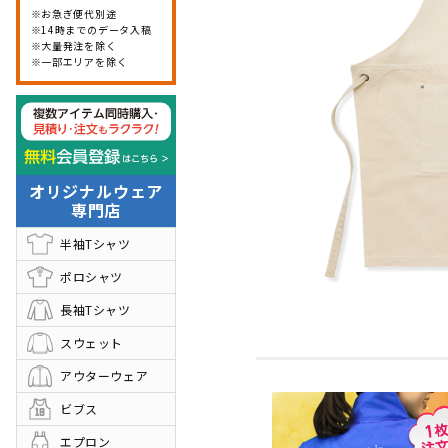
お急ぎ便代別途
代行発送承ります
悩む前にお電
14時までのデータ入稿
大量発注を除く
お問い合わせ
入稿データダ
一部エリアを除く
その他
制作事例
お客様の声
オリジナルウェア
お知らせ
会社概要
専門店
お問い合わせフォーム
半袖Tシャツ
ポロシャツ
長袖Tシャツ
スウェット
アウターウェア
ビブス
エプロン