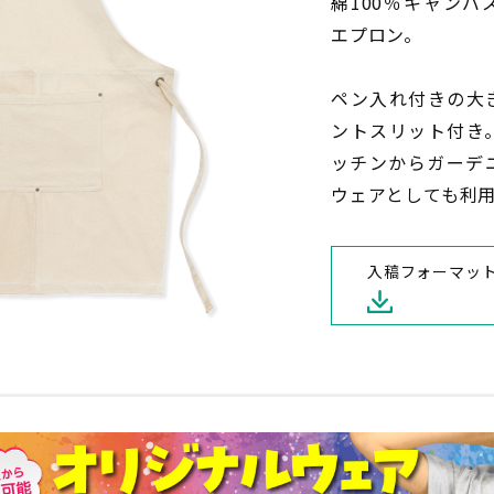
綿100％キャン
話下さい
納期について
エプロン。
ウンロード
クロネコ掛け払い
ペン入れ付きの大
ントスリット付き
ッチンからガーデ
特集一覧
ウェアとしても利
個人情報保護方針
入稿フォーマッ