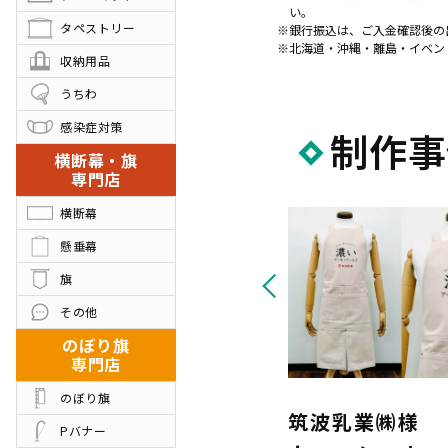
い。
タペストリー
銀行振込は、ご入金確認後の
北海道・沖縄・離島・イベン
収納用品
うちわ
感染症対策
制作事
横断幕・旗
専門店
横断幕
懸垂幕
旗
その他
のぼり旗
専門店
のぼり旗
sumu.様
筑波乳業㈱様
Pバナー