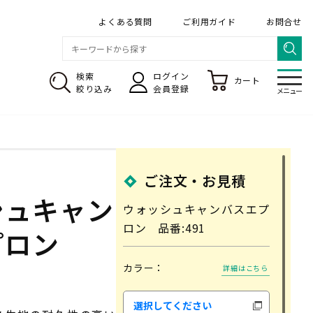
よくある質問
ご利用ガイド
お問合せ
検索
ログイン
カート
メニ
絞り込み
会員登録
メニュー
ご注文・お見積
のぼり旗 専門店
シュキャン
ウォッシュキャンバスエプ
ロン 品番:491
プロン
カラー：
詳細はこちら
送料・レンタル
デザインの依頼について
選択してください