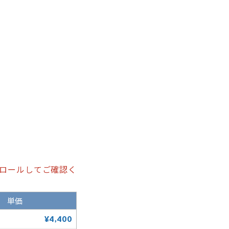
ウォッシュキャンバス
ウ
エプロン
エ
ロールしてご確認く
単価
¥4,400