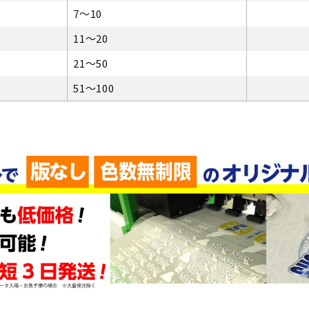
7～10
11～20
21～50
51～100