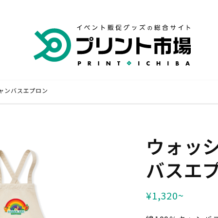
ャンバスエプロン
専門店
横断幕・旗 専門店
ウォッ
品 専門店
バスエ
¥1,320~
キャンセル・変更
いて
お支払いについて