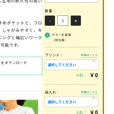
バス生地の耐久性の高い
商品検索
数量：
-
+
きめポケットと、フロ
。しゃがみやすく、キ
カラー
を追加
ニングと幅広いワーク
（同仕様）
よくある質問
用可能です。
特定商取引法に基づく表記
プリント：
詳細はこちら
トをダウンロード
￥
0
小計：
袋入れ：
詳細はこちら
￥
0
小計：