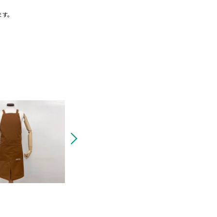
ます。
様
筑波乳業㈱様
㈱