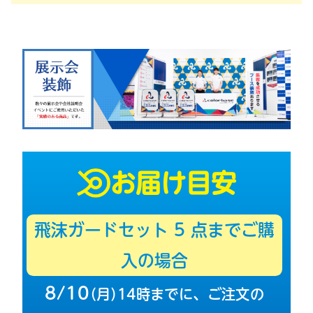
お届け目安
飛沫ガードセット
5
点までご購
入の場合
8/10
（
月
）
14時までに、ご注文の