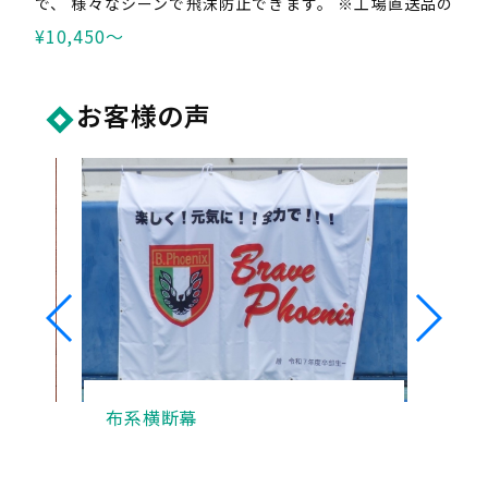
で、 様々なシーンで飛沫防止できます。 ※工場直送品の
為、代引き不可。
¥10,450〜
お客様の声
布系横断幕
Y-