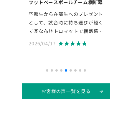
フットベースボールチーム横断幕
X
現で
卒部生から在部生へのプレゼント
出
期で
として、試合時に持ち運びが軽く
ず
て楽な布地トロマットで横断幕を
早
作成依頼しました。 生地サンプ
2026/04/17
202
5
ルを頂けたり、データ入稿の際は
仕上がり予定図で画質の粗さや色
味等を細かく教えて頂き、とても
親身に対応して下さったおかげで
大変満足いく物が出来ました！！
贈った側も贈られた側も嬉しい宝
お客様の声一覧を見る
物が出来ました。 ありがとうご
ざいました！