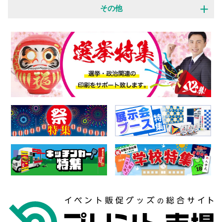
オリジナルウェア 専門店
展示会装飾 専門店
その他
横断幕・旗 専門店
のぼり旗 専門店
制作事例
お客様の声
バナースタンド 専門店
パーツ・付属品 専門店
特集一覧
よくある質問
お知らせ
会社概要
個人情報保護方針
特定商取引法に基づく表記
お問い合わせフォーム