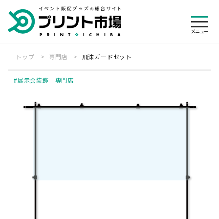
メニュ
メニュー
トップ
専門店
飛沫ガードセット
絞り込み
ログイン
カート
検索
会員登録
展示会装飾 専門店
専門店一覧
オリジナルウェア 専門店
展示会装飾 専門店
ご利用ガイド
横断幕・旗 専門店
のぼり旗 専門店
見積・注文の流れ
帳票について
その他
バナースタンド 専門店
パーツ・付属品 専門店
キャンセル・変更
送料・レンタル
制作事例
お客様の声
入稿方法について
お急ぎ便について
特集一覧
よくある質問
お支払いについて
デザインの依頼について
お知らせ
会社概要
代行発送承ります
悩む前にお電話下さい
個人情報保護方針
特定商取引法に基づく表記
納期について
商品検索